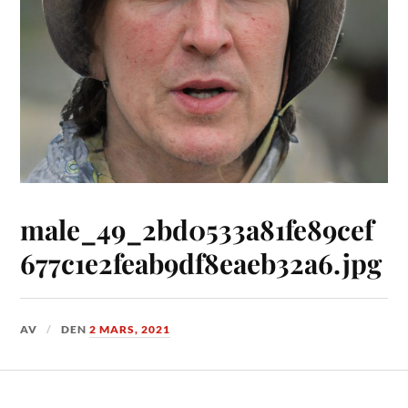
male_49_2bd0533a81fe89cef
677c1e2feab9df8eaeb32a6.jpg
AV
DEN
2 MARS, 2021